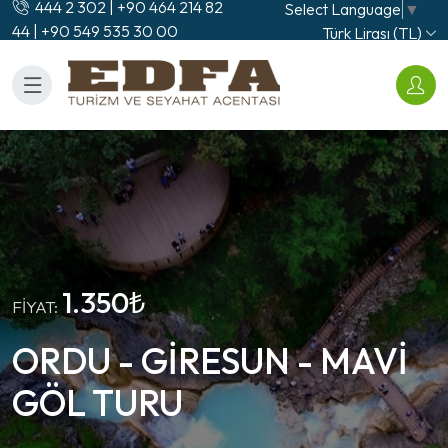
444 2 302 | +90 464 214 82
Select Language
▼
44 | +90 549 535 30 00
Türk Lirası (TL)
1.350₺
FIYAT:
ORDU - GİRESUN - MAVİ
GÖL TURU