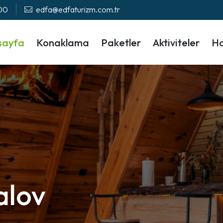
 00
edfa@edfaturizm.com.tr
sayfa
Konaklama
Paketler
Aktiviteler
Ha
alov