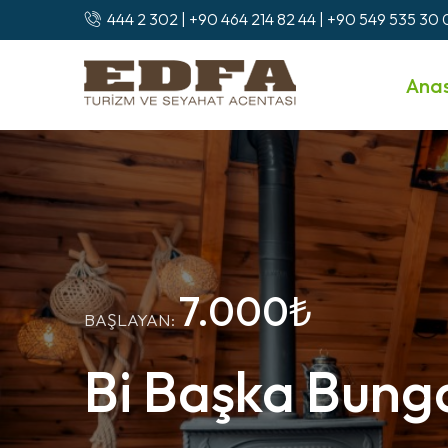
444 2 302 | +90 464 214 82 44 | +90 549 535 30
Ana
7.000₺
BAŞLAYAN:
Bi Başka Bung