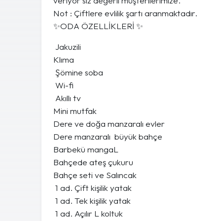
veriyor siz değerli müşterilerimize.
Not : Çiftlere evlilik şartı aranmaktadır.
✨ODA ÖZELLİKLERİ ✨
Jakuzili
Klıma
Şömine soba
Wi-fi
Akıllı tv
Mini mutfak
Dere ve doğa manzaralı evler
Dere manzaralı büyük bahçe
Barbekü mangaL
Bahçede ateş çukuru
Bahçe seti ve Salıncak
1 ad. Çift kişilik yatak
1 ad. Tek kişilik yatak
1 ad. Açılır L koltuk