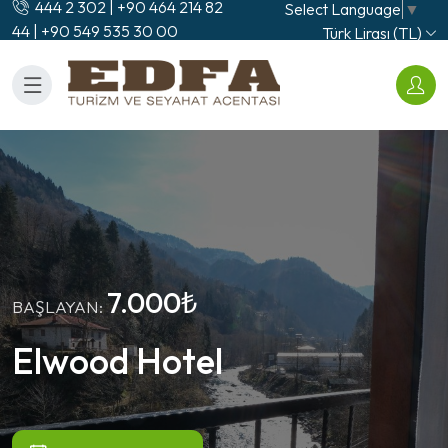
444 2 302 | +90 464 214 82
Select Language
▼
44 | +90 549 535 30 00
Türk Lirası (TL)
7.000₺
BAŞLAYAN:
Elwood Hotel