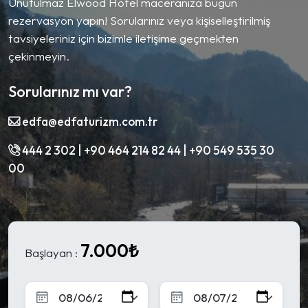
Unutulmaz Elwood Hotel maceranıza bugün
rezervasyon yapın! Sorularınız veya kişiselleştirilmiş
tavsiyeleriniz için bizimle iletişime geçmekten
çekinmeyin.
Sorularınız mı var?
edfa@edfaturizm.com.tr
444 2 302 | +90 464 214 82 44 | +90 549 535 30
00
7.000₺
Başlayan :