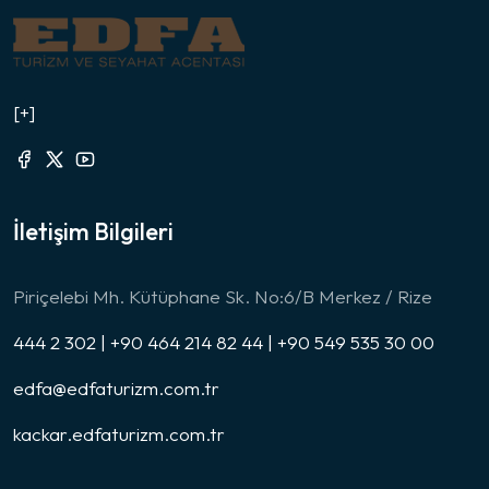
[+]
İletişim Bilgileri
Piriçelebi Mh. Kütüphane Sk. No:6/B Merkez / Rize
444 2 302 | +90 464 214 82 44 | +90 549 535 30 00
edfa@edfaturizm.com.tr
kackar.edfaturizm.com.tr