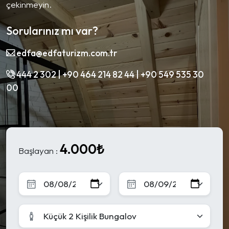
çekinmeyin.
Sorularınız mı var?
edfa@edfaturizm.com.tr
444 2 302 | +90 464 214 82 44 | +90 549 535 30
00
4.000₺
Başlayan :
Küçük 2 Kişilik Bungalov