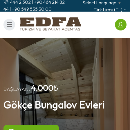
444 2 302 | +90 464 214 82
Select Language
▼
44 | +90 549 535 30 00
Türk Lirası (TL)
4.000₺
BAŞLAYAN:
Gökçe Bungalov Evleri