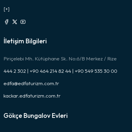
[+]
İletişim Bilgileri
Piriçelebi Mh. Kütüphane Sk. No:6/B Merkez / Rize
444 2 302 | +90 464 214 82 44 | +90 549 535 30 00
edfa@edfaturizm.com.tr
kackar.edfaturizm.com.tr
Gökçe Bungalov Evleri