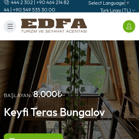
444 2 302 | +90 464 214 82
Select Language
▼
44 | +90 549 535 30 00
Türk Lirası (TL)
8.000₺
BAŞLAYAN:
Keyfi Teras Bungalov