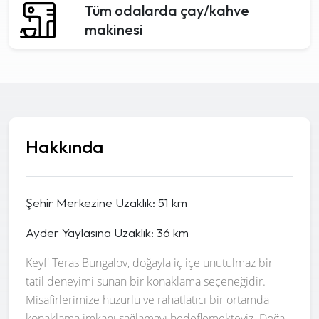
Tüm odalarda çay/kahve
makinesi
Hakkında
Şehir Merkezine Uzaklık: 51 km
Ayder Yaylasına Uzaklık: 36 km
Keyfi Teras Bungalov, doğayla iç içe unutulmaz bir
tatil deneyimi sunan bir konaklama seçeneğidir.
Misafirlerimize huzurlu ve rahatlatıcı bir ortamda
konaklama imkanı sağlamayı hedeflemekteyiz. Doğa