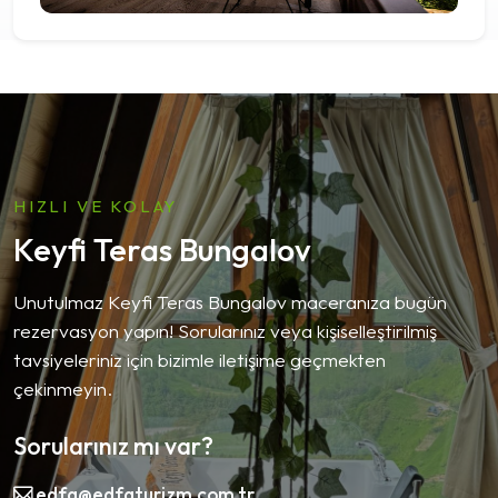
HIZLI VE KOLAY
Keyfi Teras Bungalov
Unutulmaz Keyfi Teras Bungalov maceranıza bugün
rezervasyon yapın! Sorularınız veya kişiselleştirilmiş
tavsiyeleriniz için bizimle iletişime geçmekten
çekinmeyin.
Sorularınız mı var?
edfa@edfaturizm.com.tr