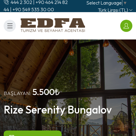
444 2 302 | +90 464 214 82
Select Language
▼
44 | +90 549 535 30 00
Türk Lirası (TL)
5.500₺
BAŞLAYAN:
Rize Serenity Bungalov