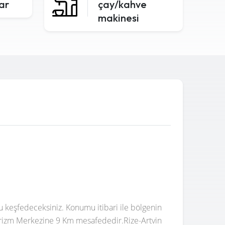
lar
çay/kahve
makinesi
u keşfedeceksiniz. Konumu itibari ile bölgenin
Turizm Merkezine 9 Km mesafededir.Rize-Artvin