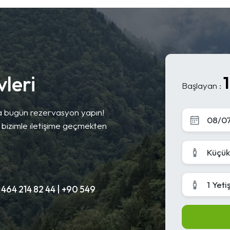
leri
Başlayan :
a bugün rezervasyon yapın!
çin bizimle iletişime geçmekten
Küçük
1 Yeti
 464 214 82 44 | +90 549