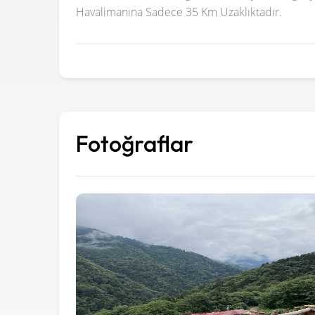
Havalimanına Sadece 35 Km Uzaklıktadır.
Fotoğraflar