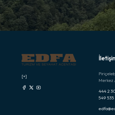
İletişi
Piriçele
[+]
Merkez /
444 2 30
549 535
edfa@ed