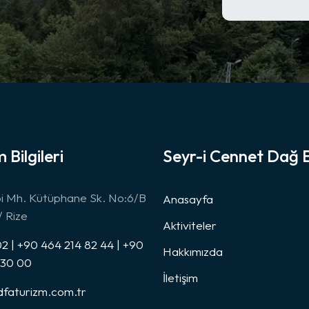
m Bilgileri
Seyr-i Cennet Dağ E
bi Mh. Kütüphane Sk. No:6/B
Anasayfa
 Rize
Aktiviteler
2 | +90 464 214 82 44 | +90
Hakkımızda
 30 00
İletişim
faturizm.com.tr