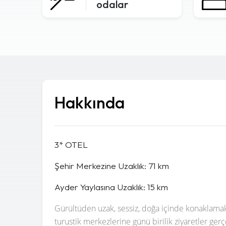
odalar
Hakkında
3* OTEL
Şehir Merkezine Uzaklık: 71 km
Ayder Yaylasına Uzaklık: 15 km
Gürültüden uzak, sessiz, doğa içinde konaklamak 
turustik merkezlerine günü birilik ziyaretler g