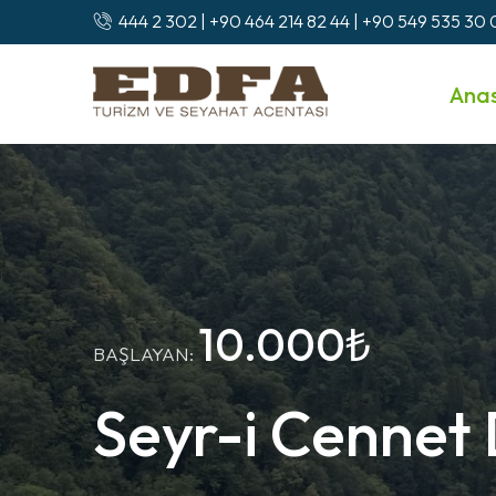
444 2 302 | +90 464 214 82 44 | +90 549 535 30
Ana
10.000₺
BAŞLAYAN:
Seyr-i Cennet 