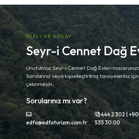
HIZLI VE KOLAY
Seyr-i Cennet Dağ Ev
Unutulmaz Seyr-i Cennet Dağ Evleri maceranız
Sorularınız veya kişiselleştirilmiş tavsiyeleriniz i
çekinmeyin.
Sorularınız mı var?
444 2 302 | +90
edfa@edfaturizm.com.tr
535 30 00