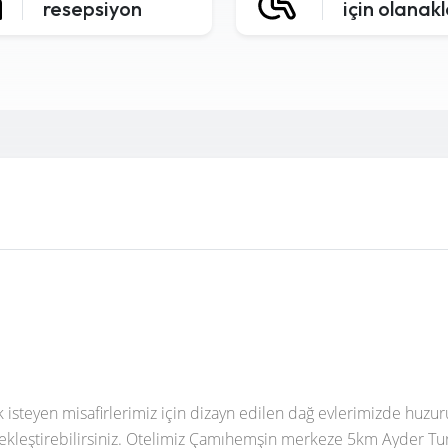
resepsiyon
için olanak
isteyen misafirlerimiz için dizayn edilen dağ evlerimizde huzur
erçekleştirebilirsiniz. Otelimiz Çamıhemşin merkeze 5km Ayder 