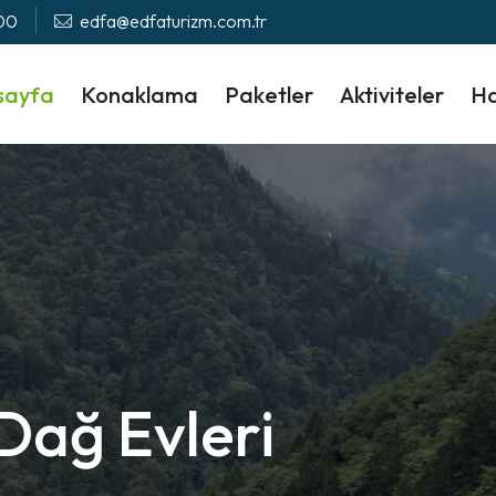
 00
edfa@edfaturizm.com.tr
sayfa
Konaklama
Paketler
Aktiviteler
Ha
Dağ Evleri