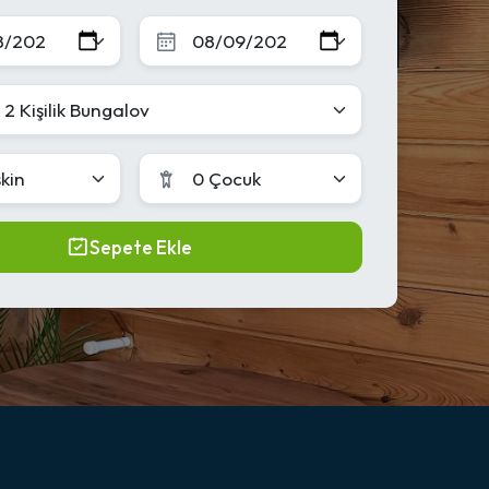
 2 Kişilik Bungalov
şkin
0 Çocuk
Sepete Ekle