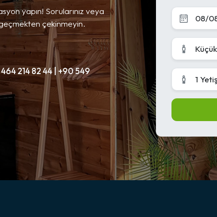
yon yapın! Sorularınız veya
şime geçmekten çekinmeyin.
Küçük
 464 214 82 44 | +90 549
1 Yeti