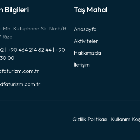
m Bilgileri
Taş Mahal
bi Mh. Kütüphane Sk. No:6/B
Anasayfa
 Rize
Aktiviteler
2 | +90 464 214 82 44 | +90
Hakkımızda
 30 00
İletişim
faturizm.com.tr
edfaturizm.com.tr
Gizlilik Politikası
Kullanım Koş