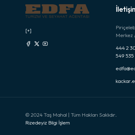
İletişi
Piriçele
[+]
Merkez /
444 2 30
549 535
edfa@ed
kackar.
© 2024 Taş Mahal | Tüm Hakları Saklıdır.
Rizedeyiz Bilgi İşlem