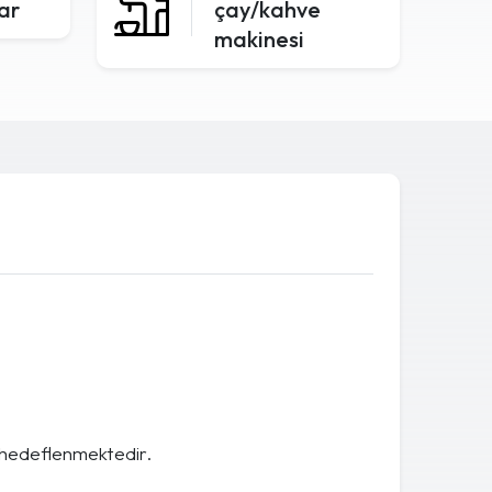
lar
çay/kahve
makinesi
 hedeflenmektedir.