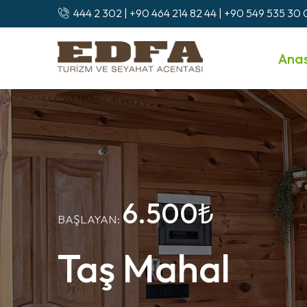
444 2 302 | +90 464 214 82 44 | +90 549 535 30
Ana
6.500₺
BAŞLAYAN:
Taş Mahal