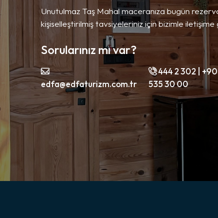
Unutulmaz Taş Mahal maceranıza bugün rezervas
kişiselleştirilmiş tavsiyeleriniz için bizimle ileti
Sorularınız mı var?
444 2 302 | +90
edfa@edfaturizm.com.tr
535 30 00