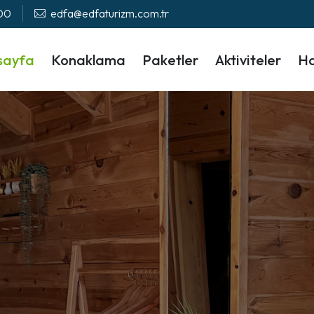
 00
edfa@edfaturizm.com.tr
sayfa
Konaklama
Paketler
Aktiviteler
Ha