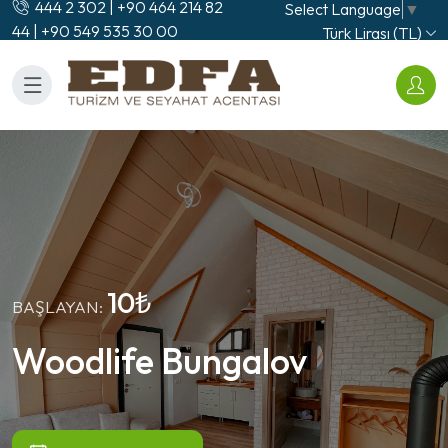
444 2 302 | +90 464 214 82
Select Language
▼
44 | +90 549 535 30 00
Türk Lirası (TL)
10₺
BAŞLAYAN:
Woodlife Bungalov