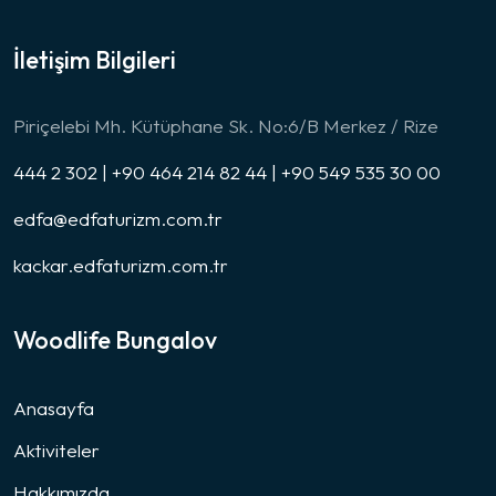
İletişim Bilgileri
Piriçelebi Mh. Kütüphane Sk. No:6/B Merkez / Rize
444 2 302 | +90 464 214 82 44 | +90 549 535 30 00
edfa@edfaturizm.com.tr
kackar.edfaturizm.com.tr
Woodlife Bungalov
Anasayfa
Aktiviteler
Hakkımızda