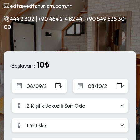
edfa@edfaturizm.com.tr
444 2 302 | +90 464 214 82 44 | +90 549 535 30
00
10₺
Başlayan :
2 Kişilik Jakuzili Suit Oda
1 Yetişkin